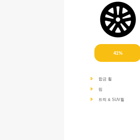
41%
합금 휠
림
트럭 & SUV휠