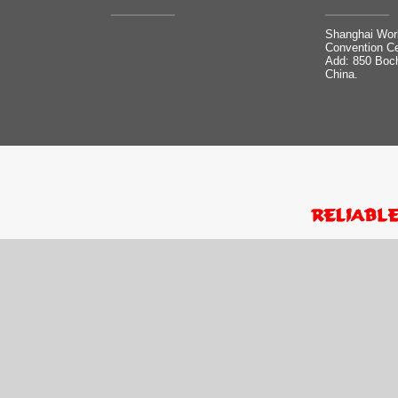
Shanghai Worl
Convention Ce
Add: 850 Boc
China.