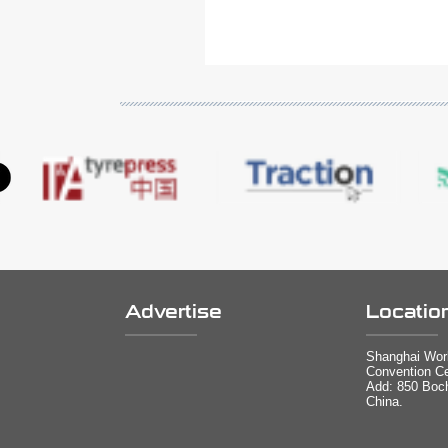
Advertise
Locatio
Shanghai Worl
Convention Ce
Add: 850 Boc
China.