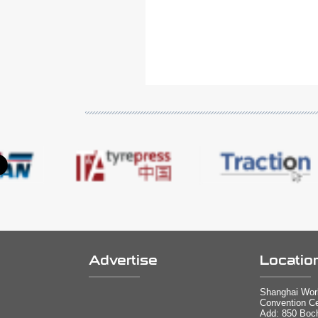
Advertise
Locatio
Shanghai Worl
Convention Ce
Add: 850 Boc