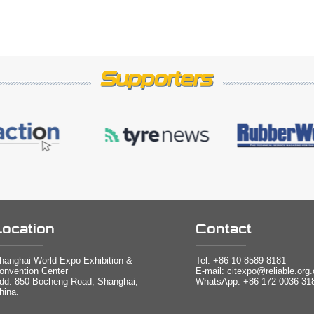
Location
Contact
hanghai World Expo Exhibition &
Tel:
+86 10 8589 8181
onvention Center
E-mail: citexpo@reliable.org
dd: 850 Bocheng Road, Shanghai,
WhatsApp: +86 172 0036 31
hina.