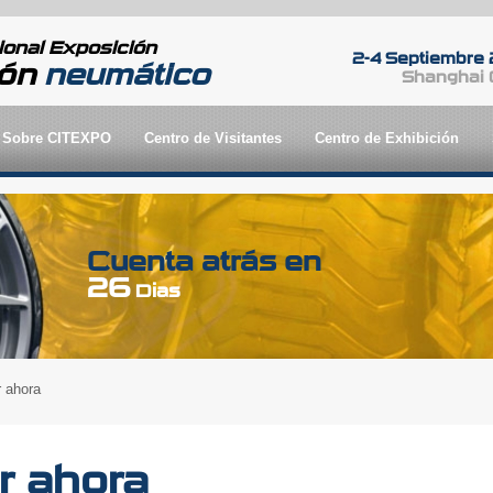
ional Exposición
2-4 Septiembre
ión
neumático
Shanghai 
Sobre CITEXPO
Centro de Visitantes
Centro de Exhibición
Cuenta atrás en
26
Dias
r ahora
r ahora