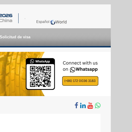
 2026
.
China
Español
Solicitud de visa