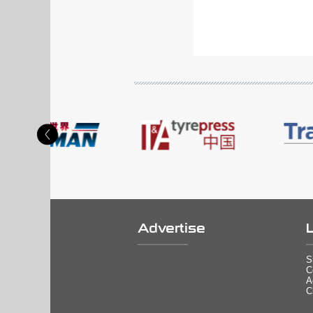
Advertise
S
C
A
C