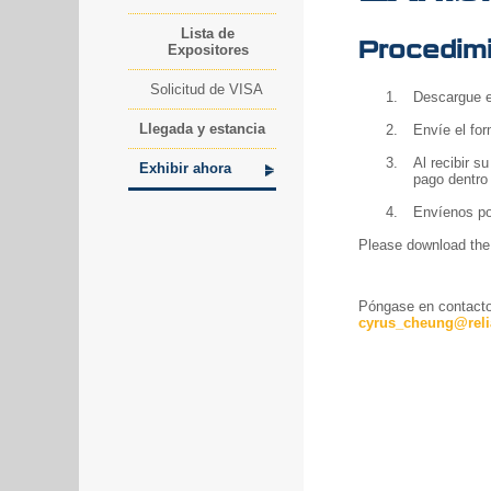
Lista de
Procedimi
Expositores
Solicitud de VISA
Descargue 
Llegada y estancia
Envíe el for
Al recibir s
Exhibir ahora
pago dentro 
Envíenos por
Please download the 
Póngase en contacto
cyrus_cheung@reli