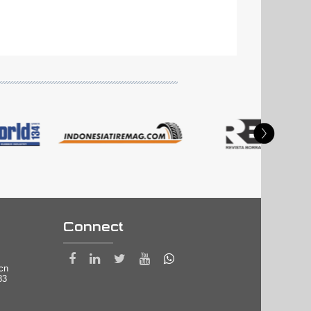
Connect
.cn
83