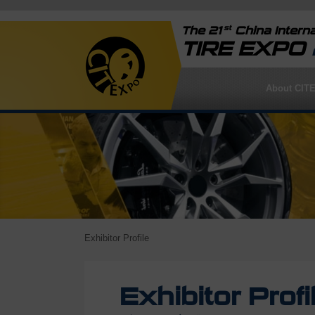
st
The 21
China Interna
TIRE EXPO
About CIT
Exhibitor Profile
Exhibitor Profi