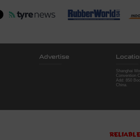
Advertise
Locatio
Shanghai Wor
Convention C
Add: 850 Bo
China.