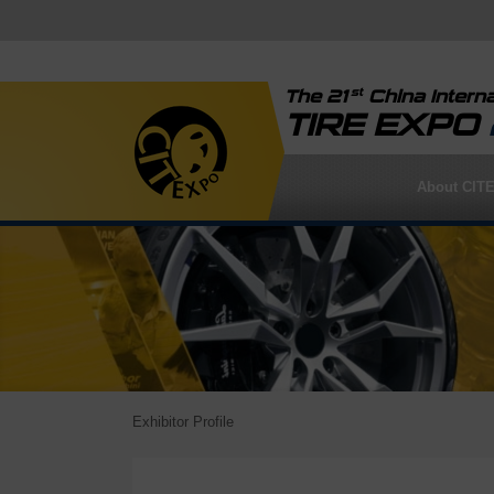
st
The 21
China Interna
TIRE EXPO
About CIT
Exhibitor Profile