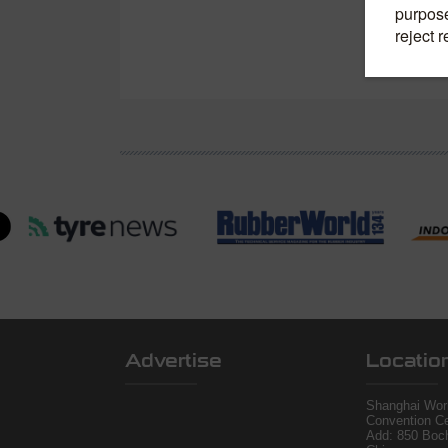
Advertise
Locatio
Shanghai Worl
Convention Ce
Add: 850 Boc