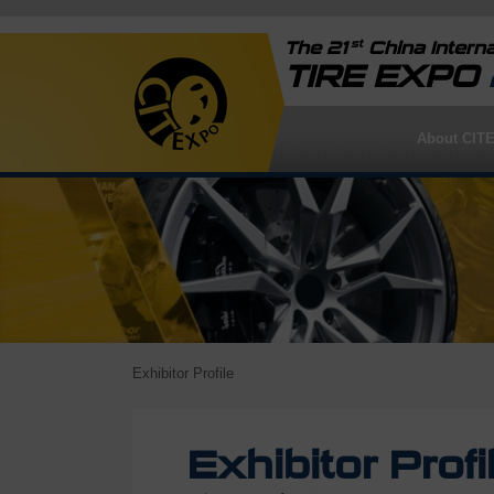
st
The 21
China Interna
TIRE EXPO
About CIT
Exhibitor Profile
Exhibitor Profi