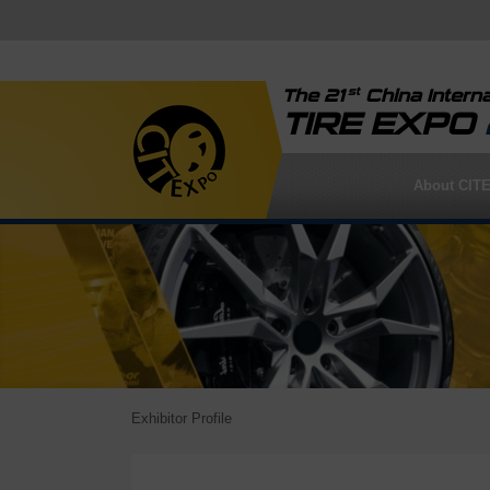
st
The 21
China Interna
TIRE EXPO
About CIT
Exhibitor Profile