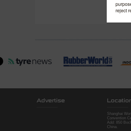
Advertise
Locatio
Shanghai Worl
Convention Ce
Add: 850 Boc
China.