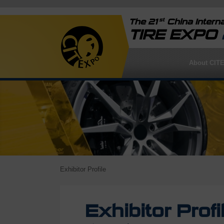
st
The 21
China Interna
TIRE EXPO
About CIT
Exhibitor Profile
Exhibitor Profi